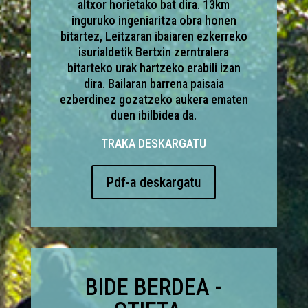
altxor horietako bat dira. 13km
inguruko ingeniaritza obra honen
bitartez, Leitzaran ibaiaren ezkerreko
isurialdetik Bertxin zerntralera
bitarteko urak hartzeko erabili izan
dira. Bailaran barrena paisaia
ezberdinez gozatzeko aukera ematen
duen ibilbidea da.
TRAKA DESKARGATU
Pdf-a deskargatu
BIDE BERDEA -