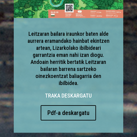
Leitzaran bailara iraunkor baten alde
aurrera eramandako hainbat ekintzen
artean, Lizarkolako ibilbideari
garrantzia eman nahi izan diogu.
Andoain herritik bertatik Leitzaran
bailaran barrena sartzeko
oinezkoentzat baliagarria den
ibilbidea.
TRAKA DESKARGATU
Pdf-a deskargatu