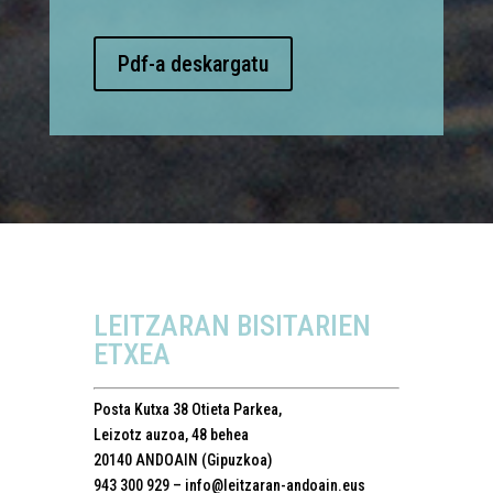
Pdf-a deskargatu
LEITZARAN BISITARIEN
ETXEA
Posta Kutxa 38
Otieta Parkea,
Leizotz auzoa, 48 behea
20140 ANDOAIN (Gipuzkoa)
943 300 929 –
info@leitzaran-andoain.eus