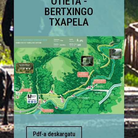
OTIETA -
BERTXINGO
TXAPELA
Pdf-a deskargatu