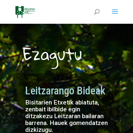
Ezagutu
Leitzarango Bideak
Bisitarien Etxetik abiatuta,
zenbait ibilbide egin
ditzakezu Leitzaran bailaran
barrena. Hauek gomendatzen
dizkizugu.