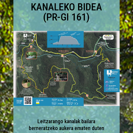
KANALEKO BIDEA
(PR-GI 161)
Leitzarango kanalak bailara
berneratzeko aukera ematen duten