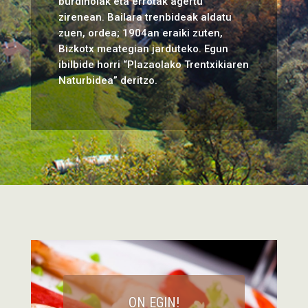
burdinolak eta errotak agertu
zirenean. Bailara trenbideak aldatu
zuen, ordea; 1904an eraiki zuten,
Bizkotx meategian jarduteko. Egun
ibilbide horri “Plazaolako Trentxikiaren
Naturbidea” deritzo.
ON EGIN!