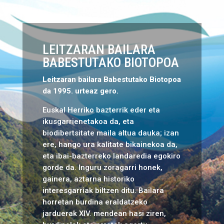
LEITZARAN BAILARA
BABESTUTAKO BIOTOPOA
Leitzaran bailara Babestutako Biotopoa
da 1995. urteaz gero.
Euskal Herriko bazterrik eder eta
ikusgarrienetakoa da, eta
biodibertsitate maila altua dauka; izan
ere, hango ura kalitate bikainekoa da,
eta ibai-bazterreko landaredia egokiro
gorde da. Inguru zoragarri honek,
gainera, aztarna historiko
interesgarriak biltzen ditu. Bailara
horretan burdina eraldatzeko
jarduerak XIV. mendean hasi ziren,