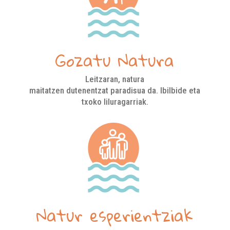
Gozatu Natura
Leitzaran, natura
maitatzen dutenentzat paradisua da. Ibilbide eta
txoko liluragarriak.
Natur esperientziak