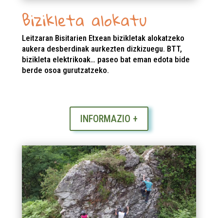
Bizikleta alokatu
Leitzaran Bisitarien Etxean bizikletak alokatzeko
aukera desberdinak aurkezten dizkizuegu. BTT,
bizikleta elektrikoak… paseo bat eman edota bide
berde osoa gurutzatzeko.
INFORMAZIO +