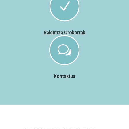
N
Baldintza Orokorrak
w
Kontaktua