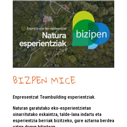
BIZPEN MICE
Enpresentzat Teambuilding esperientziak.
Naturan garatutako eko-esperientzietan
oinarritutako eskaintza, talde-lana indartu eta
esperientzia berriak bizitzeko, gure aztarna berdea
uzten dugun bitartean.