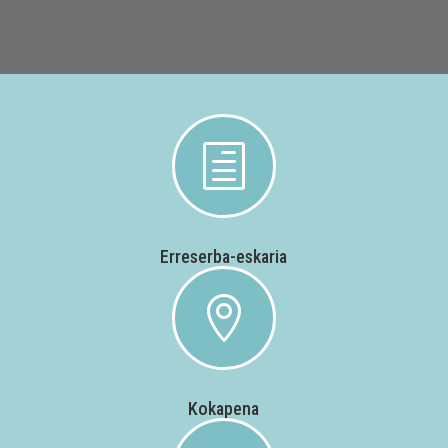
h
Erreserba-eskaria

Kokapena