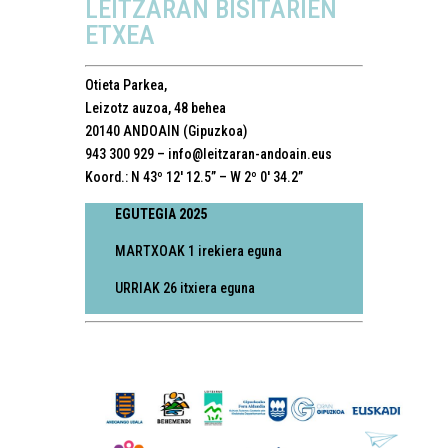
LEITZARAN BISITARIEN
ETXEA
Otieta Parkea,
Leizotz auzoa, 48 behea
20140 ANDOAIN (Gipuzkoa)
943 300 929 –
info@leitzaran-andoain.eus
Koord.: N 43º 12′ 12.5” – W 2º 0′ 34.2”
EGUTEGIA 2025
MARTXOAK 1 irekiera eguna
URRIAK 26 itxiera eguna