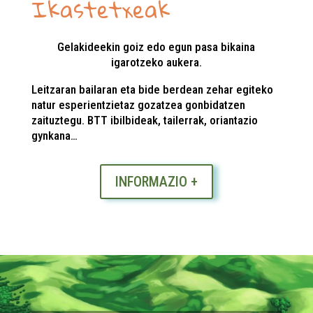
Ikastetxeak
Gelakideekin goiz edo egun pasa bikaina
igarotzeko aukera.
Leitzaran bailaran eta bide berdean zehar egiteko
natur esperientzietaz gozatzea gonbidatzen
zaituztegu. BTT ibilbideak, tailerrak, oriantazio
gynkana…
INFORMAZIO +