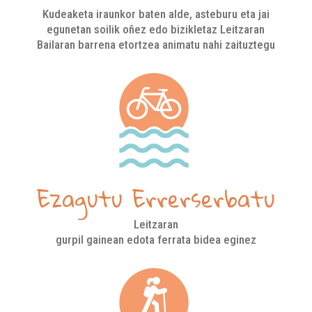
Kudeaketa iraunkor baten alde, asteburu eta jai
egunetan soilik oñez edo bizikletaz Leitzaran
Bailaran barrena etortzea animatu nahi zaituztegu
Ezagutu Errerserbatu
Leitzaran
gurpil gainean edota ferrata bidea eginez