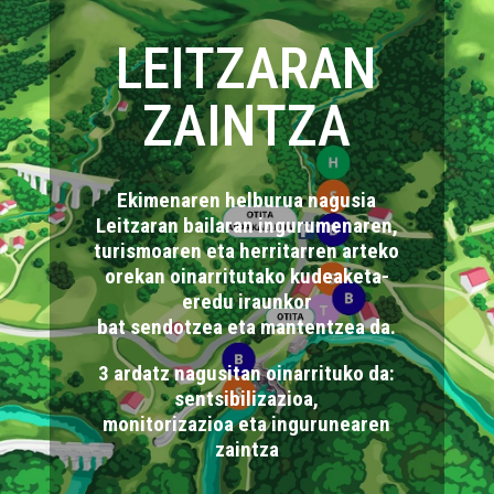
LEITZARAN
ZAINTZA
Ekimenaren helburua nagusia
Leitzaran bailaran ingurumenaren,
turismoaren eta herritarren arteko
orekan oinarritutako kudeaketa-
eredu iraunkor
bat sendotzea eta mantentzea da.
3 ardatz nagusitan oinarrituko da:
sentsibilizazioa,
monitorizazioa eta ingurunearen
zaintza