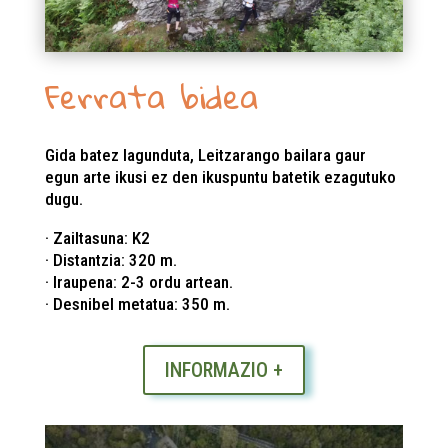
Ferrata bidea
Gida batez lagunduta, Leitzarango bailara gaur
egun arte ikusi ez den ikuspuntu batetik ezagutuko
dugu.
· Zailtasuna: K2
·
Distantzia: 320 m.
· Iraupena: 2-3 ordu artean.
· Desnibel metatua: 350 m.
INFORMAZIO +