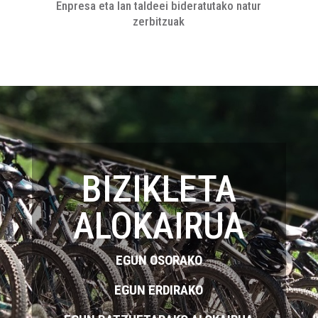
Enpresa eta lan taldeei bideratutako natur
zerbitzuak
BIZIKLETA
ALOKAIRUA
EGUN OSORAKO
EGUN ERDIRAKO