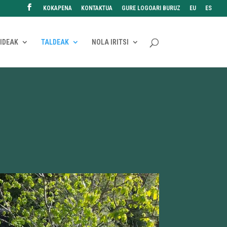
KOKAPENA
KONTAKTUA
GURE LOGOARI BURUZ
EU
ES
IDEAK
TALDEAK
NOLA IRITSI