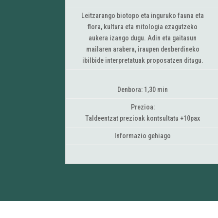
Leitzarango biotopo eta inguruko fauna eta
flora, kultura eta mitologia ezagutzeko
aukera izango dugu. Adin eta gaitasun
mailaren arabera, iraupen desberdineko
ibilbide interpretatuak proposatzen ditugu.
Denbora: 1,30 min
Prezioa:
Taldeentzat prezioak kontsultatu +10pax
Informazio gehiago