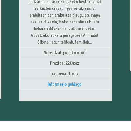
Leitzaran bailara ezagutzeko beste era bat
aurkezten dizuzu. Iparrorratza nola
erabiltzen den erakusten dizugu eta mapa
eskuan duzuela, txoko ezberdinak bilatu
beharko dituzue balizak aurkitzeko.
Gozatzeko aukera paregabea! Animatu!
Bikote, lagun taldeak, familiak…
Norentzat:
publiko orori
Prezioa
: 22€/pax
Iraupena:
1ordu
Informazio gehiago