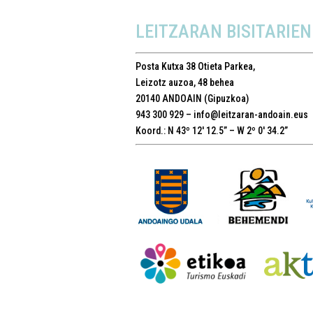
LEITZARAN BISITARIEN
Posta Kutxa 38
Otieta Parkea,
Leizotz auzoa, 48 behea
20140 ANDOAIN (Gipuzkoa)
943 300 929 –
info@leitzaran-andoain.eus
Koord.: N 43º 12′ 12.5” – W 2º 0′ 34.2”