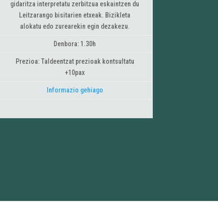
gidaritza interpretatu zerbitzua eskaintzen du
Leitzarango bisitarien etxeak. Bizikleta
alokatu edo zurearekin egin dezakezu.
Denbora: 1.30h
Prezioa: Taldeentzat prezioak kontsultatu
+10pax
Informazio gehiago