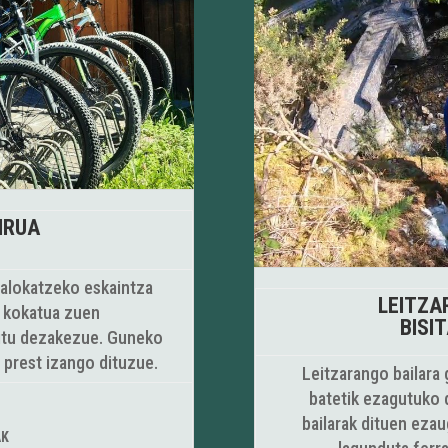
IRUA
k alokatzeko eskaintza
LEITZA
n kokatua zuen
BISI
kitu dezakezue. Guneko
 prest izango dituzue.
Leitzarango bailara 
batetik ezagutuko 
bailarak dituen ezau
AK