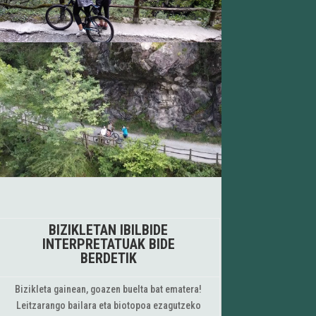
BIZIKLETAN IBILBIDE
INTERPRETATUAK BIDE
BERDETIK
Bizikleta gainean, goazen buelta bat ematera!
Leitzarango bailara eta biotopoa ezagutzeko