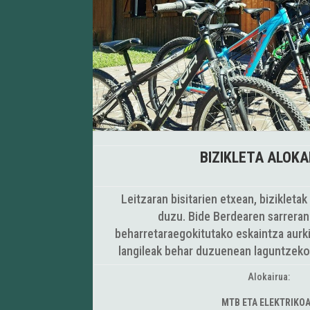
BIZIKLETA ALOKA
Leitzaran bisitarien etxean, bizikleta
duzu. Bide Berdearen sarrera
beharretaraegokitutako eskaintza aur
langileak behar duzuenean laguntzeko
Alokairua:
MTB ETA ELEKTRIKO