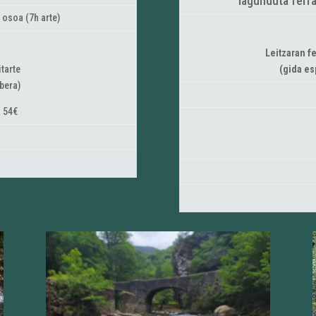
lagunduta ferra
 osoa (7h arte)
Leitzaran fe
itarte
(gida es
bera)
a 54€