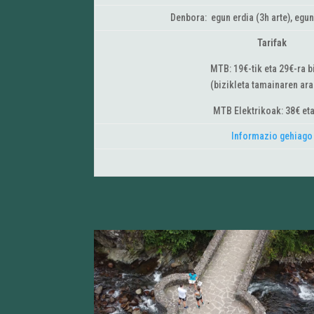
Denbora: egun erdia (3h arte), egun
Tarifak
MTB: 19€-tik eta 29€-ra b
(bizikleta tamainaren ara
MTB Elektrikoak: 38€ et
Informazio gehiago