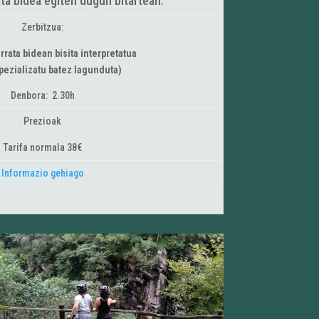
ta bidea egiten dugun bitartean.
Zerbitzua:
rrata bidean bisita interpretatua
pezializatu batez lagunduta)
Denbora: 2.30h
Prezioak
Tarifa normala 38€
Informazio gehiago