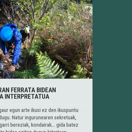
RAN FERRATA BIDEAN
TA INTERPRETATUA
gaur egun arte ikusi ez den ikuspuntu
dugu. Natur ingurunearen sekretuak,
garri bereziak, kondairak… gida batez