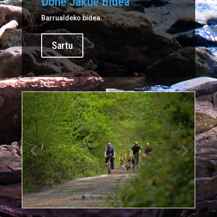
Done Jakue Bidea
Barrualdeko bidea.
Sartu