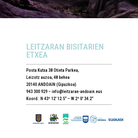
LEITZARAN BISITARIEN
ETXEA
Posta Kutxa 38
Otieta Parkea,
Leizotz auzoa, 48 behea
20140 ANDOAIN (Gipuzkoa)
943 300 929 –
info@leitzaran-andoain.eus
Koord.: N 43º 12′ 12.5” – W 2º 0′ 34.2”