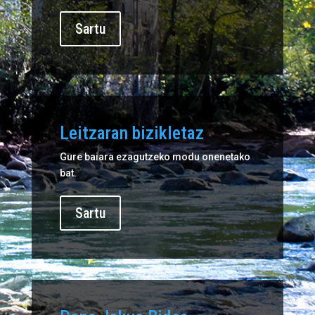
Sartu
Leitzaran bizikletaz
Gure baiara ezagutzeko modu onenetako
bat.
Sartu