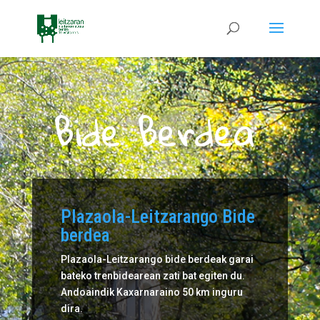
Bide Berdea
Plazaola-Leitzarango Bide
berdea
Plazaola-Leitzarango bide berdeak garai
bateko trenbidearean zati bat egiten du.
Andoaindik Kaxarnaraino 50 km inguru
dira.