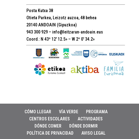
Posta Kutxa 38
Otieta Parkea, Leizotz auzoa, 48 behea
20140 ANDOAIN (Gipuzkoa)
943 300 929 –
info@leitzaran-andoain.eus
Coord.: N 43º 12′ 12.5» – W 2º 0′ 34.2»
CÓMO LLEGAR
VÍA VERDE
PROGRAMA
CENTROS ESCOLARES
ACTIVIDADES
DÓNDE COMER
DÓNDE DORMIR
POLÍTICA DE PRIVACIDAD
AVISO LEGAL