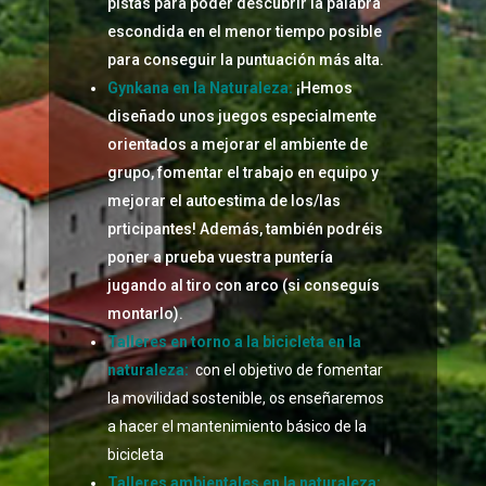
pistas para poder descubrir la palabra
escondida en el menor tiempo posible
para conseguir la puntuación más alta.
Gynkana en la Naturaleza:
¡Hemos
diseñado unos juegos especialmente
orientados a mejorar el ambiente de
grupo, fomentar el trabajo en equipo y
mejorar el autoestima de los/las
prticipantes! Además, también podréis
poner a prueba vuestra puntería
jugando al tiro con arco (si conseguís
montarlo).
Talleres en torno a la bicicleta en la
naturaleza:
con el objetivo de fomentar
la movilidad sostenible, os enseñaremos
a hacer el mantenimiento básico de la
bicicleta
Talleres ambientales en la naturaleza: