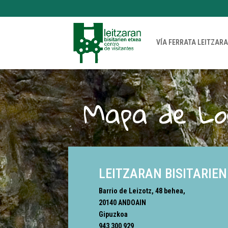
VÍA FERRATA LEITZAR
Mapa de Loc
LEITZARAN BISITARIEN
Barrio de Leizotz, 48 behea,
20140 ANDOAIN
Gipuzkoa
943 300 929