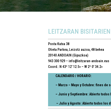
LEITZARAN BISITARIEN
Posta Kutxa 38
Otieta Parkea, Leizotz auzoa, 48 behea
20140 ANDOAIN (Gipuzkoa)
943 300 929 –
info@leitzaran-andoain.eus
Coord.: N 43º 12′ 12.5» – W 2º 0′ 34.2»
CALENDARIO / HORARIO
:
– Marzo – Mayo y Octubre: fines de 
– Junio y Septiembre: Abierto todos 
– Julio y Agosto: Abierto todos los d