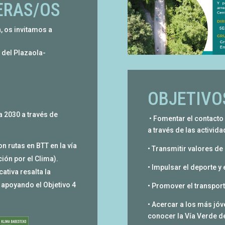
ERAS/OS
n, os invitamos a
e del Plazaola-
OBJETIVO
2030 a través de
• Fomentar el contacto
a través de las actividad
 rutas en BTT en la vía
• Transmitir valores de
ión por el Clima).
• Impulsar el deporte y 
ativa resalta la
 apoyando el Objetivo 4
• Promover el transport
• Acercar a los más jóv
conocer la Vía Verde de