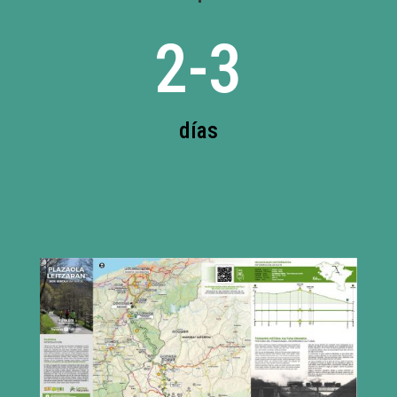
2-3
días