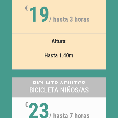
19
€
/
hasta 3 horas
Altura:
Hasta 1.40m
BICI MTB ADULTOS
BICICLETA NIÑOS/AS
25
€
23
€
/
hasta 3 horas
/
hasta 7 horas