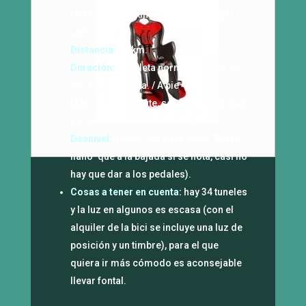
Leitzaran ( Parking de Otita Andoain) –
Leitza
Distancia:
23 km.
Duración:
Bicicleta normal 2-2,30h de
ida y 1.30h vuelta. / A pie 4-5h ida.
(Aproximadamente, según la velocidad
y el tiempo para sacar fotos)
Desnivel:
350 m. (se trata de un “Falso
llano” que a la bajada si se nota, casi no
hay que dar a los pedales).
Cosas a tener en cuenta:
hay 34 tuneles
y la luz en algunos es escasa (con el
alquiler de la bici se incluye una luz de
posición y un timbre), para el que
quiera ir más cómodo es aconsejable
llevar fontal.