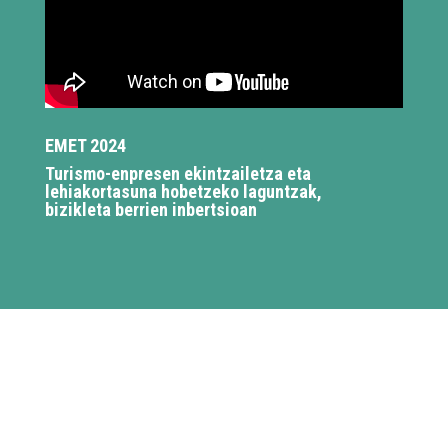
EMET 2024
Turismo-enpresen ekintzailetza eta
lehiakortasuna hobetzeko laguntzak,
bizikleta berrien inbertsioan