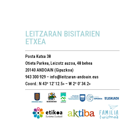
LEITZARAN BISITARIEN
ETXEA
Posta Kutxa 38
Otieta Parkea, Leizotz auzoa, 48 behea
20140 ANDOAIN (Gipuzkoa)
943 300 929 –
info@leitzaran-andoain.eus
Coord.: N 43º 12′ 12.5» – W 2º 0′ 34.2»